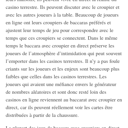
casino terrestre. Ils peuvent discuter avec le croupier et
avec les autres joueurs à la table. Beaucoup de joueurs
en ligne ont leurs croupiers de baccaras préférés et
ajustent leur temps de jeu pour correspondre avec le
temps que ces croupiers se connectent. Dans le même
temps le baccara avec croupier en direct préserve les
joueurs de l’atmosphère d’intimidation qui peut souvent
l’emporter dans les casinos terrestres. Il n’y a pas foule
criants sur les joueurs et les enjeux sont beaucoup plus
faibles que celles dans les casinos terrestres. Les
joueurs qui avaient une méfiance envers le générateur
de nombres aléatoires et sont donc resté loin des
casinos en ligne reviennent au baccarat avec croupier en
direct, car ils peuvent réellement voir les cartes être
distribuées à partir de la chaussure.
La plupart des jeux de baccara avec croupiers en direct