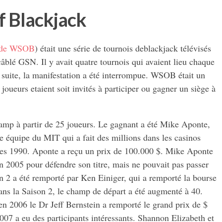
f Blackjack
de WSOB
) était une série de tournois deblackjack télévisés
câblé GSN. Il y avait quatre tournois qui avaient lieu chaque
 suite, la manifestation a été interrompue. WSOB était un
oueurs etaient soit invités à participer ou gagner un siège à
amp à partir de 25 joueurs. Le gagnant a été Mike Aponte,
e équipe du MIT qui a fait des millions dans les casinos
nées 1990. Aponte a reçu un prix de 100.000 $. Mike Aponte
en 2005 pour défendre son titre, mais ne pouvait pas passer
on 2 a été remporté par Ken Einiger, qui a remporté la bourse
ns la Saison 2, le champ de départ a été augmenté à 40.
 en 2006 le Dr Jeff Bernstein a remporté le grand prix de $
07 a eu des participants intéressants. Shannon Elizabeth et