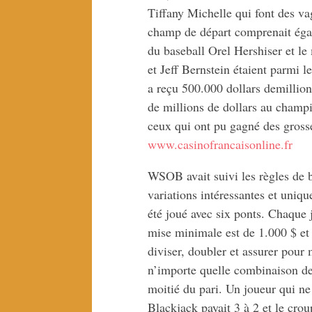
Tiffany Michelle qui font des va
champ de départ comprenait égal
du baseball Orel Hershiser et le
et Jeff Bernstein étaient parmi l
a reçu 500.000 dollars demillions
de millions de dollars au cham
ceux qui ont pu gagné des gross
www.casinofrancaisonline.fr
WSOB avait suivi les règles de b
variations intéressantes et uniqu
été joué avec six ponts. Chaque
mise minimale est de 1.000 $ et
diviser, doubler et assurer pour
n’importe quelle combinaison de
moitié du pari. Un joueur qui ne
Blackjack payait 3 à 2 et le crou