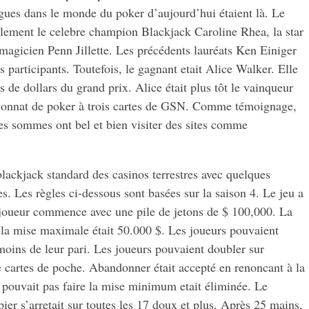
gues dans le monde du poker d’aujourd’hui étaient là. Le
ement le celebre champion Blackjack Caroline Rhea, la star
 magicien Penn Jillette. Les précédents lauréats Ken Einiger
es participants. Toutefois, le gagnant etait Alice Walker. Elle
 de dollars du grand prix. Alice était plus tôt le vainqueur
pionnat de poker à trois cartes de GSN. Comme témoignage,
es sommes ont bel et bien visiter des sites comme
lackjack standard des casinos terrestres avec quelques
es. Les règles ci-dessous sont basées sur la saison 4. Le jeu a
 joueur commence avec une pile de jetons de $ 100,000. La
 la mise maximale était 50.000 $. Les joueurs pouvaient
 moins de leur pari. Les joueurs pouvaient doubler sur
 cartes de poche. Abandonner était accepté en renoncant à la
 pouvait pas faire la mise minimum etait éliminée. Le
pier s’arretait sur toutes les 17 doux et plus. Après 25 mains,